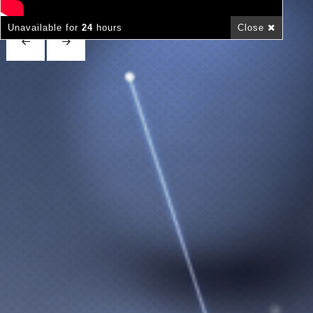
Unavailable for
24
hours
Close